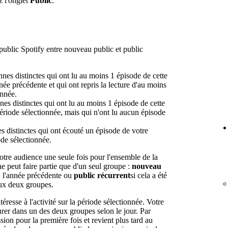
z l'onglet
Public
.
 public Spotify entre nouveau public et public
nes distinctes qui ont lu au moins 1 épisode de cette
née précédente et qui ont repris la lecture d'au moins
onnée.
es distinctes qui ont lu au moins 1 épisode de cette
ériode sélectionnée, mais qui n'ont lu aucun épisode
 distinctes qui ont écouté un épisode de votre
ode sélectionnée.
otre audience une seule fois pour l'ensemble de la
e peut faire partie que d'un seul groupe :
nouveau
on l'année précédente ou
public récurrent
si cela a été
ux deux groupes.
téresse à l'activité sur la période sélectionnée. Votre
gurer dans un des deux groupes selon le jour. Par
ion pour la première fois et revient plus tard au