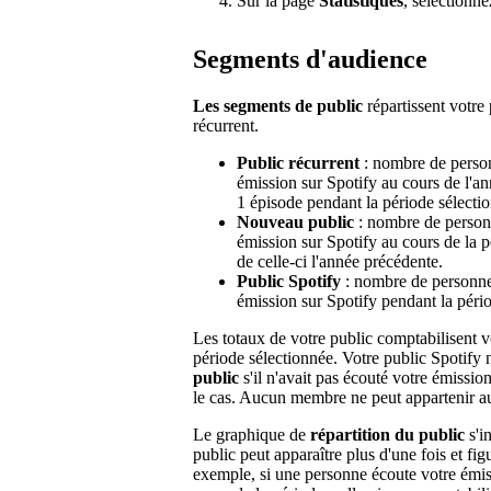
Sur la page
Statistiques
, sélectionne
Segments d'audience
Les segments de public
répartissent votre
récurrent.
Public récurrent
: nombre de person
émission sur Spotify au cours de l'an
1 épisode pendant la période sélecti
Nouveau public
: nombre de personn
émission sur Spotify au cours de la p
de celle-ci l'année précédente.
Public Spotify
: nombre de personnes
émission sur Spotify pendant la péri
Les totaux de votre public comptabilisent v
période sélectionnée. Votre public Spotify n
public
s'il n'avait pas écouté votre émissi
le cas. Aucun membre ne peut appartenir a
Le graphique de
répartition du public
s'in
public peut apparaître plus d'une fois et fi
exemple, si une personne écoute votre émiss