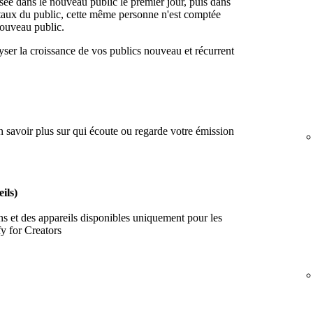
isée dans le nouveau public le premier jour, puis dans
totaux du public, cette même personne n'est comptée
nouveau public.
alyser la croissance de vos publics nouveau et récurrent
en savoir plus sur qui écoute ou regarde votre émission
ils)
ns et des appareils disponibles uniquement pour les
y for Creators