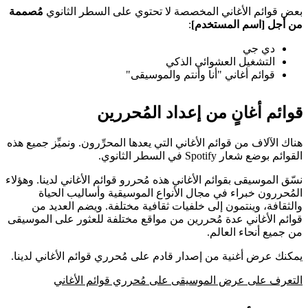
بعض قوائم الأغاني المخصصة لا تحتوي على السطر الثانوي
مُصممة
من أجل [اسم المستخدم]
:
دي جي
التشغيل العشوائي الذكي
قوائم أغاني "أنا وأنتم والموسيقى"
قوائم أغانٍ من إعداد المُحررين
هناك الآلاف من قوائم الأغاني التي يعدها المحرِّرون. ونميِّز جميع هذه
القوائم بوضع شعار Spotify في السطر الثانوي.
نسّق الموسيقى بقوائم الأغاني هذه مُحررو قوائم الأغاني لدينا. وهؤلاء
المُحررون خبراء في مجال الأنواع الموسيقية وأساليب الحياة
والثقافة، وينتمون إلى خلفيات ثقافية مختلفة. ويضم العديد من
قوائم الأغاني عدة مُحررين من مواقع مختلفة للعثور على الموسيقى
من جميع أنحاء العالم.
يمكنك عرض أغنية من إصدار قادم على مُحرري قوائم الأغاني لدينا.
التعرف على عرض الموسيقى على مُحرري قوائم الأغاني