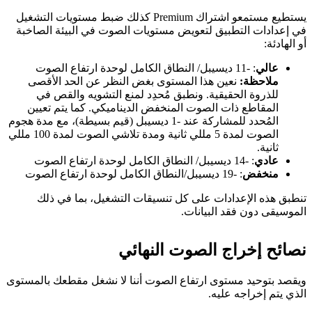
يستطيع مستمعو اشتراك Premium كذلك ضبط مستويات التشغيل
في إعدادات التطبيق لتعويض مستويات الصوت في البيئة الصاخبة
أو الهادئة:
عالي
: -11 ديسيبل/ النطاق الكامل لوحدة ارتفاع الصوت
ملاحظة:
نعين هذا المستوى بغض النظر عن الحد الأقصى
للذروة الحقيقية. ونطبق مُحدِد لمنع التشويه والقص في
المقاطع ذات الصوت المنخفض الديناميكي. كما يتم تعيين
المُحدد للمشاركة عند -1 ديسيبل (قيم بسيطة)، مع مدة هجوم
الصوت لمدة 5 مللي ثانية ومدة تلاشي الصوت لمدة 100 مللي
ثانية.
عادي
: -14 ديسيبل/ النطاق الكامل لوحدة ارتفاع الصوت
منخفض
: -19 ديسيبل/النطاق الكامل لوحدة ارتفاع الصوت
تنطبق هذه الإعدادات على كل تنسيقات التشغيل، بما في ذلك
الموسيقى دون فقد البيانات.
نصائح إخراج الصوت النهائي
ويقصد بتوحيد مستوى ارتفاع الصوت أننا لا نشغل مقطعك بالمستوى
الذي يتم إخراجه عليه.