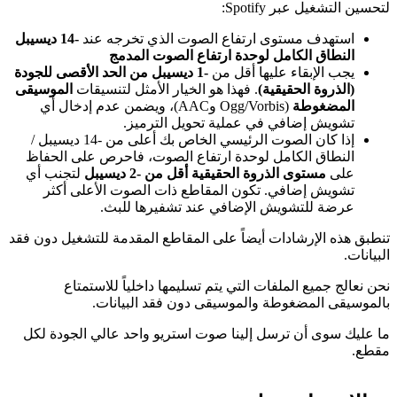
لتحسين التشغيل عبر Spotify:
استهدف مستوى ارتفاع الصوت الذي تخرجه عند
-14 ديسيبل
النطاق الكامل لوحدة ارتفاع الصوت المدمج
يجب الإبقاء عليها أقل من
-1 ديسيبل من الحد الأقصى للجودة
(الذروة الحقيقية)
. فهذا هو الخيار الأمثل لتنسيقات
الموسيقى
المضغوطة
(Ogg/Vorbis وAAC)، ويضمن عدم إدخال أي
تشويش إضافي في عملية تحويل الترميز.
إذا كان الصوت الرئيسي الخاص بك أعلى من -14 ديسيبل /
النطاق الكامل لوحدة ارتفاع الصوت، فاحرص على الحفاظ
على
مستوى الذروة الحقيقية أقل من -2 ديسيبل
لتجنب أي
تشويش إضافي. تكون المقاطع ذات الصوت الأعلى أكثر
عرضة للتشويش الإضافي عند تشفيرها للبث.
تنطبق هذه الإرشادات أيضاً على المقاطع المقدمة للتشغيل دون فقد
البيانات.
نحن نعالج جميع الملفات التي يتم تسليمها داخلياً للاستمتاع
بالموسيقى المضغوطة والموسيقى دون فقد البيانات.
ما عليك سوى أن ترسل إلينا صوت استريو واحد عالي الجودة لكل
مقطع.