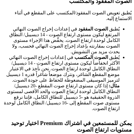
الصوت المفقود والمكتسب
يُطبق تعويض الصوت المفقود/المكتسب على المقطع في أثناء
الاستماع إليه.
يُطبق
الصوت المفقود
في إعدادات إخراج الصوت النهائي
المرتفع ليكون مستوى ارتفاع الصوت - 14 ديسيبل/ النطاق
الكامل لوحدة ارتفاع الصوت. يخفِّض هذا الإجراء مستوى
الصوت بمقارنته بإعداد إخراج الصوت النهائي فحسب، ولا
يحدث مزيد من التشويش.
يُطبق
الصوت المكتسب
في إعدادات إخراج الصوت النهائي
الأكثر انخفاضاً ليكون مستوى ارتفاع الصوت - 14 ديسيبل/
النطاق الكامل لوحدة ارتفاع الصوت. نحن نأخذ في الاعتبار
موضع المقطع الشاغر، ونترك موضعاً شاغراً قدره 1 ديسيبل
لترميز الموسيقى المضغوطة للحفاظ على جودة الصوت.
مثال:
إذا كان مستوى ارتفاع صوت المقطع -20 ديسيبل/
النطاق الكامل لوحدة ارتفاع الصوت والحد الأقصى لمستوى
الذروة الحقيقية هو -5 ديسيبل للنطاق الكامل، فإننا نرفع
مستوى صوت المقطع إلى -16 ديسيبل/ النطاق الكامل لوحدة
ارتفاع الصوت.
يمكن للمستمعين في اشتراك Premium اختيار توحيد
مستويات ارتفاع الصوت