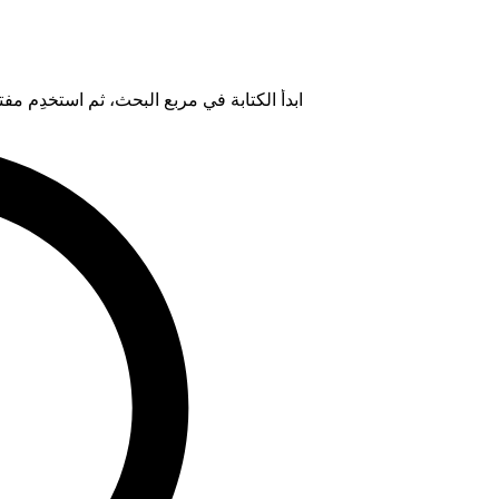
ابدأ الكتابة في مربع البحث، ثم استخدِم مفتاح "Tab" لتحديد خيار من ال