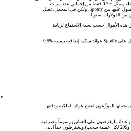
أرباحاً بقيمة $0.03 شهرياً في المتوسط، وتمثِّل %0.5 فقط من إجمالي عدد مرات
الاستماع وعوائد الملكية التي يتم الحصول عليها من Spotify. ولكن في المجمل، تصل
 من الدولارات سنوياً.
 هذه الأموال حسب نسبة الاستماع لزيادة
بعبارة أخرى، سيحقق كل مقطع مؤهَّل على Spotify عوائد ملكية إضافية بنسبة %0.5
يتحملها الموزِّعون لجمع عوائد الملكية ودفعها
ن عادةً ما يفرضون على الفنانين رسوماً مصرفية
لسحب الأرباح (غالباً ما تتراوح بين $1 و$20 لكل عملية سحب) ويشترطون حداً أدنى