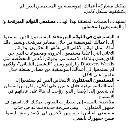
يمكنك مشاركة أعمالك الموسيقية مع المستمعين الذين لم
يكتشفوها بشكل كامل.
تستهدف الحملات المتعلقة بهذا الهدف
مستمعي القوائم المبرمَجة
و/
أو
المستمعين المحتمَلين
.
المستمعون في القوائم المبرمَجة:
المستمعون الذين استمعوا
إلى أعمالك الموسيقية من خلال مصادر مبرمَجة. ويشمل ذلك
أماكن مثل قوائم الأغاني التي نسَّقها المحرِّرون، وقوائم
الأغاني التي أعدَّها مستمعون آخرون، ومجموعات الدي جي
الذي يعمل بالذكاء الاصطناعي، وقوائم الأغاني المخصَّصة مثل
Discovery Weekly والراديو وميزة "التشغيل التلقائي"، ولكنهم
لم يستمعوا إلى أعمالك الموسيقية من مصادر نشطة خلال
عامين على الأقل.
المستمعون المحتمَلون:
الأشخاص الذين لم يستمعوا إلى
أعمالك الموسيقية خلال عامين على الأقل، ولكن من الممكن
أن ينجذبوا إلى الإصدار الذي روَّجت له بناءً على عاداتهم في
الاستماع.
ملاحظة: بالنسبة إلى إصدارات التعاون، يمكنك الآن استهداف
جمهور المتعاون — وهي شريحة جديدة تساعد في جذب
مستمعي الفنانين الرئيسيين الآخرين في الإصدار ممَن ليسوا
ضمن جمهورك بالفعل.