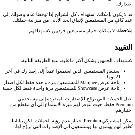
إصدارك.
قد لا يكون بإمكانك استهداف كل الشرائح إذا توقعنا عدم وصولك إلى
عدد كافٍ من المستمعين لإنفاق الحد الأدنى من ميزانية حملتك.
ملاحظة
: لا يمكنك اختيار مستمعين فرديين لاستهدافهم.
التقييد
لاستهداف الجمهور بشكل أكثر فاعلية، نتبع الطريقة التالية:
استبعاد المستمعين الذين استمعوا عمداً إلى إصدارك في آخر
21 يوماً
إتاحة عرض Marquee للمستمعين مرة واحدة فقط لكل إصدار
إتاحة عرض Showcase للمستمعين مرة واحدة فقط لكل حملة
تصل الحملات التي تروِّج للإصدارات المنفردة إلى مستخدمي
Premium فقط، حيث تتوفر لهم ميزة الاستماع إلى أي مقطع من
اختيارهم.
يمكن لمشتركي Premium اختيار عدم رؤية الحملات، لكن بياناتنا
تُظهر أنهم يهتمون بها ويستمعون إلى الإصدارات التي تروِّج لها.