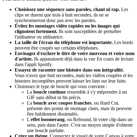
Choisissez une séquence sans paroles, chant ni rap.
Les
clips ne durent que trois à huit secondes, ils ne se
synchroniseront donc pas avec les paroles.
Évitez les montages vidéo rapides ou les images qui
clignotent fortement.
Ils sont susceptibles de perturber
l'utilisateur ou utilisatrice.
La taille de l'écran du téléphone est importante.
Les bords
peuvent être coupés sur certains téléphones.
Envisagez d'exclure le titre de votre morceau et votre nom
d'artiste.
Ils apparaissent déjà dans la vue En cours de lecture
dans l'appli Spotify.
Essayez de raconter une histoire dans son intégralité.
Vous n'avez que huit secondes, mais les vidéos coupées et les
histoires incomplètes peuvent laisser les fans sur leur faim.
Choisissez le type de boucle qui vous convient :
La
boucle continue
ressemble à s'y méprendre à un
GIF sans début ni fin précis.
La
boucle avec coupes franches
, ou Hard Cut,
présente des points de montage clairs, mais ils peuvent
être habilement dissimulés.
L'
effet boomerang
, ou Rebound, lit votre clip dans un
sens, puis dans l'autre. C'est un moyen simple d'obtenir
une boucle parfaite.
Créez un thème.
Connectez le visuel de votre Canvas à votre