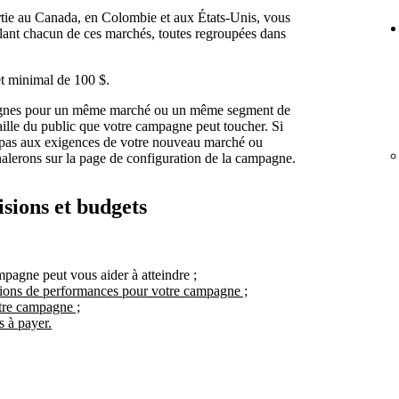
tie au Canada, en Colombie et aux États-Unis, vous
lant chacun de ces marchés, toutes regroupées dans
t minimal de 100 $.
agnes pour un même marché ou un même segment de
aille du public que votre campagne peut toucher. Si
pas aux exigences de votre nouveau marché ou
nalerons sur la page de configuration de la campagne.
isions et budgets
mpagne peut vous aider à atteindre ;
ions de performances pour votre campagne ;
tre campagne ;
 à payer.