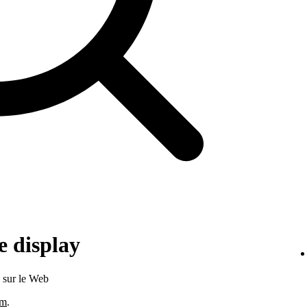
 display
s sur le Web
om
.