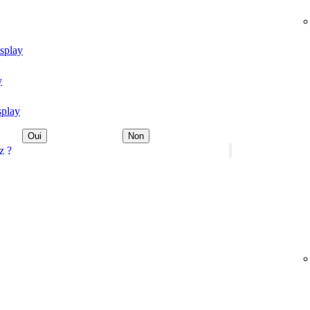
isplay
y
splay
Oui
Non
z ?