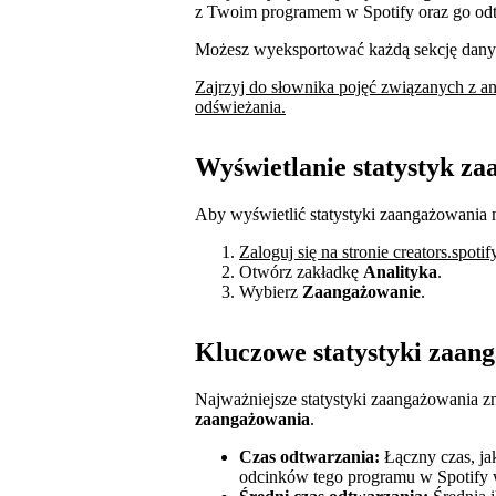
z Twoim programem w Spotify oraz go odtw
Możesz wyeksportować każdą sekcję danyc
Zajrzyj do słownika pojęć związanych z ana
odświeżania.
Wyświetlanie statystyk z
Aby wyświetlić statystyki zaangażowania 
Zaloguj się na stronie creators.spoti
Otwórz zakładkę
Analityka
.
Wybierz
Zaangażowanie
.
Kluczowe statystyki zaan
Najważniejsze statystyki zaangażowania z
zaangażowania
.
Czas odtwarzania:
Łączny czas, jak
odcinków tego programu w Spotify