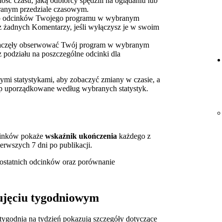
lość czasu, jaką odbiorcy spędzili na oglądaniu lub
ranym przedziale czasowym.
o odcinków Twojego programu w wybranym
z żadnych Komentarzy, jeśli wyłączysz je w swoim
zaczęły obserwować Twój program w wybranym
 podziału na poszczególne odcinki dla
ymi statystykami, aby zobaczyć zmiany w czasie, a
Top uporządkowane według wybranych statystyk.
cinków pokaże
wskaźnik ukończenia
każdego z
rwszych 7 dni po publikacji.
 ostatnich odcinków oraz porównanie
ujęciu tygodniowym
ygodnia na tydzień pokazują szczegóły dotyczące