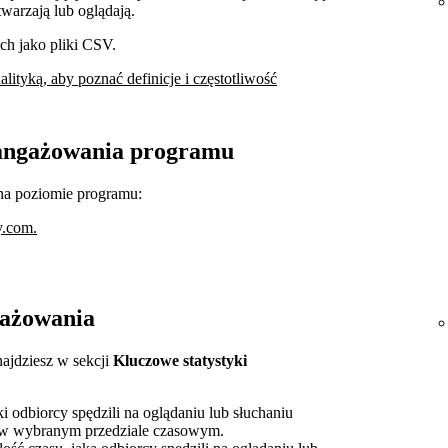
arzają lub oglądają.
h jako pliki CSV.
lityką, aby poznać definicje i częstotliwość
aangażowania programu
na poziomie programu:
fy.com.
gażowania
najdziesz w sekcji
Kluczowe statystyki
i odbiorcy spędzili na oglądaniu lub słuchaniu
 w wybranym przedziale czasowym.