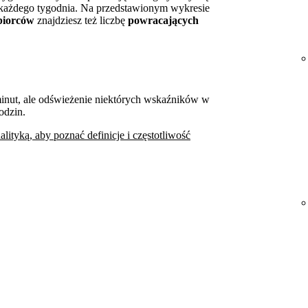
 każdego tygodnia. Na przedstawionym wykresie
biorców
znajdziesz też liczbę
powracających
 minut, ale odświeżenie niektórych wskaźników w
odzin.
lityką, aby poznać definicje i częstotliwość