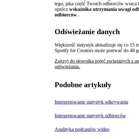
tego, jaka część Twoich odbiorców wraca
oprócz
wskaźnika utrzymania uwagi od
odbiorców
.
Odświeżanie danych
Większość statystyk aktualizuje się co 15
Spotify for Creators może potrwać do 48 g
Zajrzyj do słownika pojęć związanych z ana
odświeżania.
Podobne artykuły
Interpretowanie statystyk odkrywania
Interpretowanie statystyk odbiorców
Analityka podcastów wideo