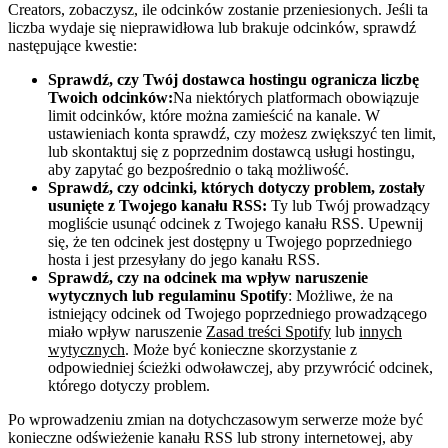
Creators, zobaczysz, ile odcinków zostanie przeniesionych. Jeśli ta
liczba wydaje się nieprawidłowa lub brakuje odcinków, sprawdź
następujące kwestie:
Sprawdź, czy Twój dostawca hostingu ogranicza liczbę
Twoich odcinków:
Na niektórych platformach obowiązuje
limit odcinków, które można zamieścić na kanale. W
ustawieniach konta sprawdź, czy możesz zwiększyć ten limit,
lub skontaktuj się z poprzednim dostawcą usługi hostingu,
aby zapytać go bezpośrednio o taką możliwość.
Sprawdź, czy odcinki, których dotyczy problem, zostały
usunięte z Twojego kanału RSS:
Ty lub Twój prowadzący
mogliście usunąć odcinek z Twojego kanału RSS. Upewnij
się, że ten odcinek jest dostępny u Twojego poprzedniego
hosta i jest przesyłany do jego kanału RSS.
Sprawdź, czy na odcinek ma wpływ naruszenie
wytycznych lub regulaminu Spotify
: Możliwe, że na
istniejący odcinek od Twojego poprzedniego prowadzącego
miało wpływ naruszenie
Zasad treści Spotify
lub
innych
wytycznych
. Może być konieczne skorzystanie z
odpowiedniej ścieżki odwoławczej, aby przywrócić odcinek,
którego dotyczy problem.
Po wprowadzeniu zmian na dotychczasowym serwerze może być
konieczne odświeżenie kanału RSS lub strony internetowej, aby