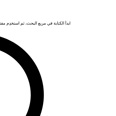
ابدأ الكتابة في مربع البحث، ثم استخدِم مفتاح "Tab" لتحديد خيار من ال