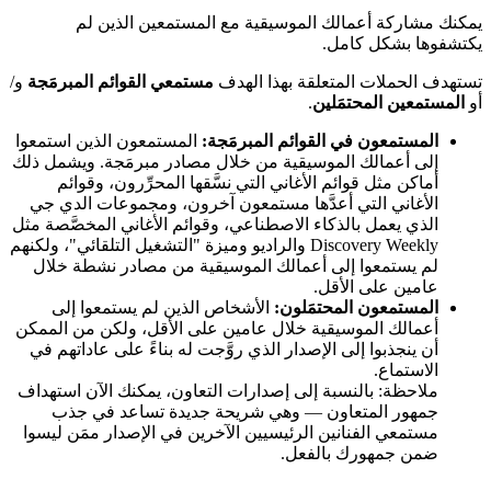
يمكنك مشاركة أعمالك الموسيقية مع المستمعين الذين لم
يكتشفوها بشكل كامل.
تستهدف الحملات المتعلقة بهذا الهدف
مستمعي القوائم المبرمَجة
و/
أو
المستمعين المحتمَلين
.
المستمعون في القوائم المبرمَجة:
المستمعون الذين استمعوا
إلى أعمالك الموسيقية من خلال مصادر مبرمَجة. ويشمل ذلك
أماكن مثل قوائم الأغاني التي نسَّقها المحرِّرون، وقوائم
الأغاني التي أعدَّها مستمعون آخرون، ومجموعات الدي جي
الذي يعمل بالذكاء الاصطناعي، وقوائم الأغاني المخصَّصة مثل
Discovery Weekly والراديو وميزة "التشغيل التلقائي"، ولكنهم
لم يستمعوا إلى أعمالك الموسيقية من مصادر نشطة خلال
عامين على الأقل.
المستمعون المحتمَلون:
الأشخاص الذين لم يستمعوا إلى
أعمالك الموسيقية خلال عامين على الأقل، ولكن من الممكن
أن ينجذبوا إلى الإصدار الذي روَّجت له بناءً على عاداتهم في
الاستماع.
ملاحظة: بالنسبة إلى إصدارات التعاون، يمكنك الآن استهداف
جمهور المتعاون — وهي شريحة جديدة تساعد في جذب
مستمعي الفنانين الرئيسيين الآخرين في الإصدار ممَن ليسوا
ضمن جمهورك بالفعل.