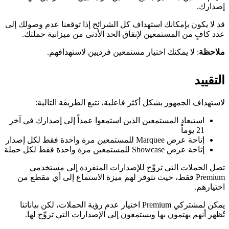
إصدارك.
قد لا يكون بإمكانك استهداف كل الشرائح إذا توقعنا عدم وصولك إلى
عدد كافٍ من المستمعين لإنفاق الحد الأدنى من ميزانية حملتك.
ملاحظة
: لا يمكنك اختيار مستمعين فرديين لاستهدافهم.
التقييد
لاستهداف الجمهور بشكل أكثر فاعلية، نتبع الطريقة التالية:
استبعاد المستمعين الذين استمعوا عمداً إلى إصدارك في آخر
21 يوماً
إتاحة عرض Marquee للمستمعين مرة واحدة فقط لكل إصدار
إتاحة عرض Showcase للمستمعين مرة واحدة فقط لكل حملة
تصل الحملات التي تروِّج للإصدارات المنفردة إلى مستخدمي
Premium فقط، حيث تتوفر لهم ميزة الاستماع إلى أي مقطع من
اختيارهم.
يمكن لمشتركي Premium اختيار عدم رؤية الحملات، لكن بياناتنا
تُظهر أنهم يهتمون بها ويستمعون إلى الإصدارات التي تروِّج لها.