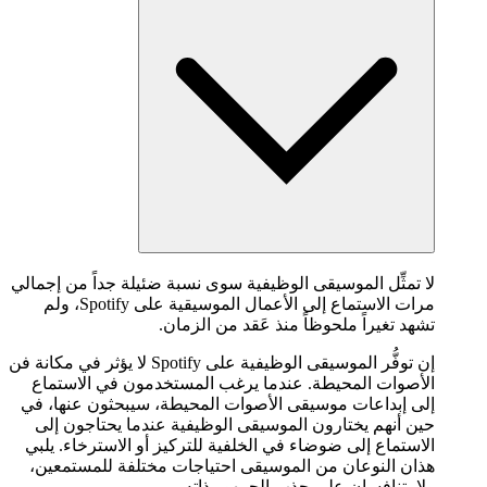
لا تمثِّل الموسيقى الوظيفية سوى نسبة ضئيلة جداً من إجمالي
مرات الاستماع إلى الأعمال الموسيقية على Spotify، ولم
تشهد تغيراً ملحوظاً منذ عَقد من الزمان.
إن توفُّر الموسيقى الوظيفية على Spotify لا يؤثر في مكانة فن
الأصوات المحيطة. عندما يرغب المستخدمون في الاستماع
إلى إبداعات موسيقى الأصوات المحيطة، سيبحثون عنها، في
حين أنهم يختارون الموسيقى الوظيفية عندما يحتاجون إلى
الاستماع إلى ضوضاء في الخلفية للتركيز أو الاسترخاء. يلبي
هذان النوعان من الموسيقى احتياجات مختلفة للمستمعين،
ولا يتنافسان على جذب الجمهور ذاته.