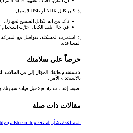
إن أمكن، احذف تطبيق Spotify ثم أعِد تثبيته
إذا كان كابل AUX أو USB لا يعمل:
تأكد من أنه الكابل الصحيح لجهازك
في حال تلف الكابل، جرِّب استخدام ك
إذا استمرت المشكلة، فتواصل مع الشركة ا
المساعدة.
حرصاً على سلامتك
لا تستخدم هاتفك الجوّال إلى في الحالات ا
بالاستخدام الآمن.
اضبط إعدادات Spotify قبل قيادة سيارتك وتجنب التعامل مع جهازك في أثناء التحرك بالسيارة.
مقالات ذات صلة
المساعدة بشأن استخدام Bluetooth مع Spotify