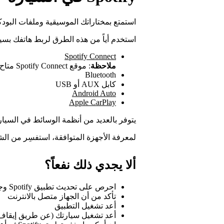
استمتع بمختاراتك الموسيقية وملفات البودك
استخدم أياً من هذه الطرق لربط هاتفك بسي
Spotify Connect
ملاحظة
: موقع Spotify Connect متاح باللغة الإنجليزية فقط.
Bluetooth
كابل AUX أو USB
Android Auto
Apple CarPlay
يتوفر بالعديد من أنظمة الوسائط في السيارات تطبيق Spotify مدمجاً ف
لمعرفة الأجهزة المتوافقة، استفسِر من ال
ألا يجدي ذلك نفعاً؟
احرص على تحديث تطبيق Spotify وجميع برامج أجهزتك
تأكد من أن الجهاز متصل بالانترنت
أعد تشغيل التطبيق
أعد تشغيل سيارتك (عن طريق إيقاف 