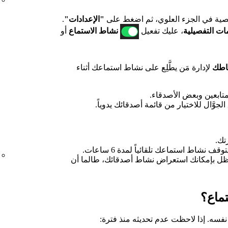
ية في الجزء العلوي، ثم اضغط على
"الإعدادات"
.
ات التفصيلية
، عليك تفعيل
نشاط الاستماع
أو
شاطك
لإدارة مَن يطَّلِع على نشاط استماعك أثناء
تابعين وبعض الأصدقاء.
جوَّال للاختيار من قائمة أصدقائك يدوياً.
تك.
قف نشاط استماعك تلقائياً لمدة 6 ساعات.
ظل بإمكانك استعراض نشاط أصدقائك، طالما أن
تماع؟
نفسه. إذا لاحظت عدم تحديثه منذ فترة: