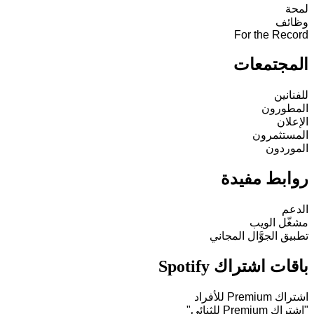
لمحة
وظائف
For the Record
المجتمعات
للفنانين
المطورون
الإعلان
المستثمرون
الموردون
روابط مفيدة
الدعم
مشغّل الويب
تطبيق الجوَّال المجاني
باقات اشتراك Spotify
اشتراك Premium للأفراد
"اشتراك Premium للثنائي"