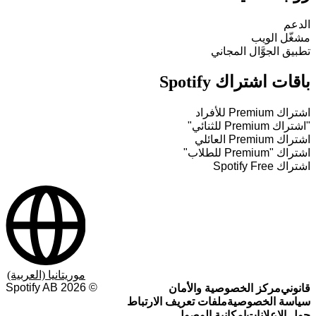
الدعم
مشغّل الويب
تطبيق الجوَّال المجاني
باقات اشتراك Spotify
اشتراك Premium للأفراد
"اشتراك Premium للثنائي"
اشتراك Premium العائلي
اشتراك "Premium للطلاب"
اشتراك Spotify Free
موريتانيا (العربية)
Spotify AB
2026
©
قانوني
مركز الخصوصية والأمان
سياسة الخصوصية
ملفات تعريف الارتباط
حول الإعلانات
إمكانية الوصول