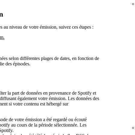
n
s au niveau de votre émission, suivez ces étapes :
om.
nées selon différentes plages de dates, en fonction de
lie des épisodes.
ter la part de données en provenance de Spotify et
s diffusant également votre émission. Les données des
ent si votre contenu est hébergé sur
ode de votre émission a été regardé ou écouté
tify au cours de la période sélectionnée. Les
potify.