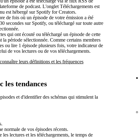
u'un épisode a été téléchargé via le flux RSS de
plateforme de podcast. L'onglet Téléchargements est
nu est hébergé sur Spotify for Creators.
re de fois où un épisode de votre émission a été
0 secondes sur Spotify, ou téléchargé sur toute autre
ectionnée.
tes qui ont écouté ou téléchargé un épisode de cette
nt la période sélectionnée. Comme certains membres
 ou lire 1 épisode plusieurs fois, votre indicateur de
celui de vos lectures ou de vos téléchargements.
connaître leurs définitions et les fréquences
c les tendances
isodes et d'identifier des schémas qui stimulent la
s.
e normale de vos épisodes récents.
ue les lectures et les téléchargements, le temps de