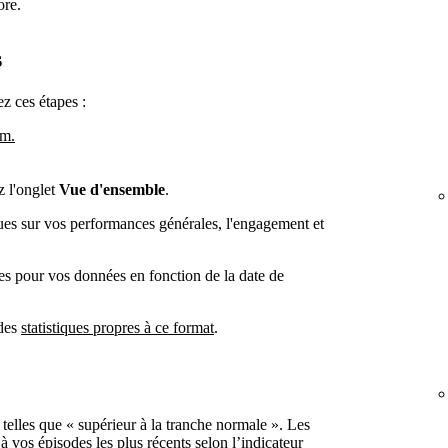
ore.
s
ez ces étapes :
om.
z l'onglet
Vue d'ensemble
.
ques sur vos performances générales, l'engagement et
es pour vos données en fonction de la date de
 des
statistiques propres à ce format
.
 telles que « supérieur à la tranche normale ». Les
à vos épisodes les plus récents selon l’indicateur