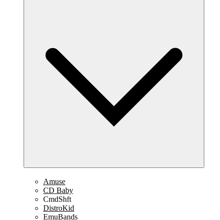
Amuse
CD Baby
CmdShft
DistroKid
EmuBands