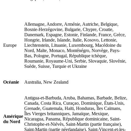
Allemagne, Andorre, Arménie, Autriche, Belgique,
Bosnie-Herzégovine, Bulgarie, Chypre, Croatie,
Danemark, Espagne, Estonie, Finlande, France, Grèce,
Hongrie, Irlande, Islande, Italie, Kosovo, Lettonie,
Europe
Liechtenstein, Lituanie, Luxembourg, Macédoine du
Nord, Malte, Monaco, Monténégro, Norvège, Pays-
Bas, Pologne, Portugal, République tchèque,
Roumanie, Royaume-Uni, Serbie, Slovaquie, Slovénie,
Suède, Suisse, Turquie et Ukraine
Océanie
Australia, New Zealand
Antigua-et-Barbuda, Aruba, Bahamas, Barbade, Belize,
Canada, Costa Rica, Curaçao, Dominique, États-Unis,
Grenade, Guatemala, Haïti, Honduras, Îles Caïmans,
Îles Vierges britanniques, Jamaïque, Mexique,
Amérique
Nicaragua, Panama, République dominicaine, Saint-
du Nord
Christophe-et-Niévès, Saint-Martin (partie française),
Saint-Martin (partie néerlandaise), Saint-Vincent-et-les-