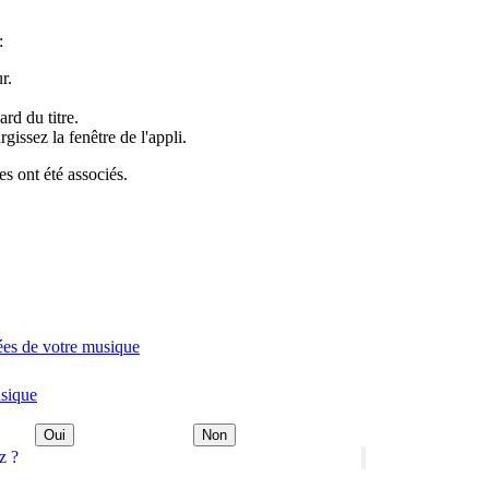
:
r.
rd du titre.
rgissez la fenêtre de l'appli.
es ont été associés.
ées de votre musique
usique
Oui
Non
z ?