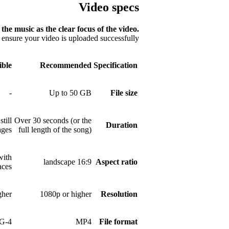
Video specs
the music as the clear focus of the video.
ensure your video is uploaded successfully.
ible
Recommended
Specification
-
Up to 50 GB
File size
till
Over 30 seconds (or the
Duration
ages
full length of the song)
with
16:9 landscape
Aspect ratio
aces
gher
1080p or higher
Resolution
G-4
MP4
File format