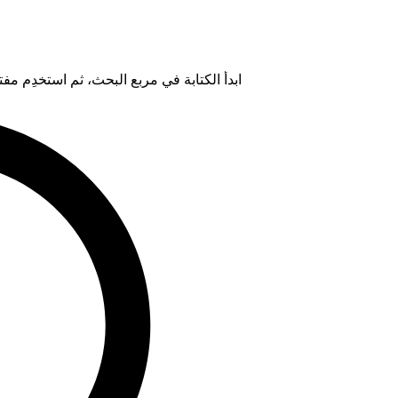
ابدأ الكتابة في مربع البحث، ثم استخدِم مفتاح "Tab" لتحديد خيار من ال