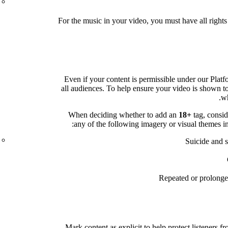
For the music in your video, you must have all rights 
Even if your content is permissible under our Platfo
all audiences. To help ensure your video is shown t
wh
When deciding whether to add an
18+
tag, consid
any of the following imagery or visual themes in
Suicide and s
Repeated or prolonged
Mark content as explicit to help protect listeners 