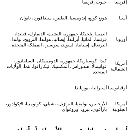
إفريقيا
جنوب إفريقيا
آسيا
هونغ كونغ، إندونيسيا، الفلبين، سنغافورة، تايوان
النمسا، بلجيكا، جمهورية التشيك، الدنمارك، فنلندا،
أوروبا
فرنسا، ألمانيا، أيرلندا، إيطاليا، هولندا، النرويج، بولندا،
البرتغال، إسبانيا، السويد، سويسرا، المملكة المتحدة
كندا، كوستاريكا، جمهورية الدومينيكان، السلفادور،
أمريكا
غواتيمالا، هندوراس، المكسيك، نيكاراغوا، بنما، الولايات
الشمالية
المتحدة
أوقيانوسيا
أستراليا، نيوزيلندا
أمريكا
الأرجنتين، بوليفيا، البرازيل، تشيلي، كولومبيا، الإكوادور،
الجنوبية
باراغوي، بيرو، أوروغواي