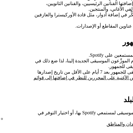
فتها الفنانين الرئيسيين، والفنانين الثانويين،
ي الأغاني، والمنتجين.
ِّر في إضافة أدوار، مثل قادة الأوركيسترا والعازفين
ناوين المقاطع أو الإصدارات.
هور
عين على Spotify.
الموزِّعون الموسيقى الجديدة إلينا، لذا ضع ذلك في
يقى للجمهور.
نقترح عليك تحديد تاريخ إتاحة الموسيقى للجمهور بعد 7 أيام على الأقل من تاريخ إصدارها
الأغنية على المحررين للنظر في إضافتها إلى قوائم
بلد
يجب إضافة البلدان التي تريد إتاحة الموسيقى لمستمعي Spotify بها، أو اختيار التوفر في