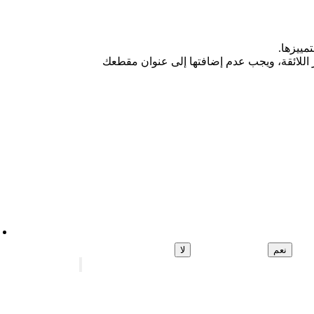
مييزها.
لمقاطع غير اللائقة، ويجب عدم إضافتها إلى عنوان مقطعك
نعم
لا