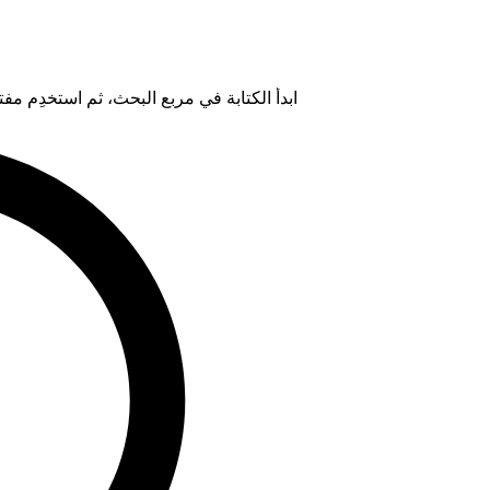
ابدأ الكتابة في مربع البحث، ثم استخدِم مفتاح "Tab" لتحديد خيار من ال