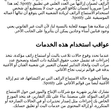
الزائف لضمان إزالتها من العدد العلني في تطبيق Spotify. يُعد هذا
أمراً ضرورياً لضمان تكافؤ الفرص، حيث لا يستطيع أي شخص
استخدام الاستماع الزائف لزيادة الشعبية التي يتوقع أن تنالها أعماله
الموسيقية على Spotify.
إن سلامة هذا مهمة للغاية بالنسبة لنا، لأن البث غير القانوني يعني
وجود فنانين أمناء وجادين يمكن أن يتأثروا على الجانب الآخر.
عواقب استخدام هذه الخدمات
عندما نحدد وقوع حالات تلاعب بالبث أو استماع زائف مؤكدة، نتخذ
إجراءات قد تشمل حجب حقوق الملكية ذات الصلة وتصحيح عدد
مرات البث واتخاذ التدابير لضمان التعبير عن شعبية الفنان أو الأغنية
بدقة في قوائم ترتيب نجاح الأغاني.
وفقاً لخطورة حالة الاستماع الزائف التي تم اكتشافها، قد تتم إزالة
الأغنية أيضاً من قوائم الأغاني على Spotify.
نشارك تقارير شهرية مع شركات الإنتاج والموزعين حول الاستماع
الزائف المؤكد على منصتنا. بناءً على تلك التقارير، قد يتخذ الموزع
الخاص بك إجراءات مثل إصدار تحذيرات أو في الحالات الصارخة أو
المتكررة، أو إزالة المحتوى من خدمات البث أو تعليق حسابك.