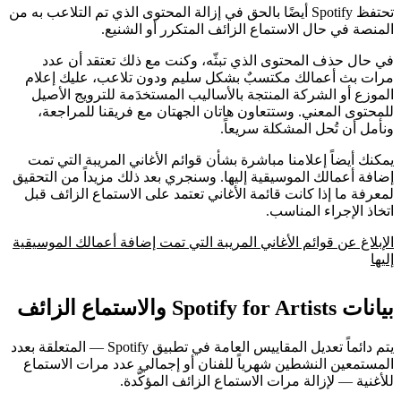
تحتفظ Spotify أيضًا بالحق في إزالة المحتوى الذي تم التلاعب به من
المنصة في حال الاستماع الزائف المتكرر أو الشنيع.
في حال حذف المحتوى الذي تبثّه، وكنت مع ذلك تعتقد أن عدد
مرات بث أعمالك مكتسبٌ بشكل سليم ودون تلاعب، عليك إعلام
الموزع أو الشركة المنتجة بالأساليب المستخدَمة للترويج الأصيل
للمحتوى المعني. وستتعاون هاتان الجهتان مع فريقنا للمراجعة،
ونأمل أن تُحل المشكلة سريعاً.
يمكنك أيضاً إعلامنا مباشرة بشأن قوائم الأغاني المريبة التي تمت
إضافة أعمالك الموسيقية إليها. وسنجري بعد ذلك مزيداً من التحقيق
لمعرفة ما إذا كانت قائمة الأغاني تعتمد على الاستماع الزائف قبل
اتخاذ الإجراء المناسب.
الإبلاغ عن قوائم الأغاني المريبة التي تمت إضافة أعمالك الموسيقية
إليها
بيانات Spotify for Artists والاستماع الزائف
يتم دائماً تعديل المقاييس العامة في تطبيق Spotify — المتعلقة بعدد
المستمعين النشطين شهرياً للفنان أو إجمالي عدد مرات الاستماع
للأغنية — لإزالة مرات الاستماع الزائف المؤكَّدة.