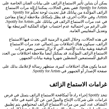
يمكن أن يتباين تأثير الاستماع الزائف على بيانات الفنان الخاصة على
Spotify for Artists: ففي بعض الحالات، يمكننا إزالة مرات الاستماع
الزائف المؤكَّدة من بياناتك قبل تحديث لوحة تحكُّم Spotify for
Artists، وفي حالات أخرى، قد يظل بإمكانك ملاحظة ارتفاع مفاجئ
في عدد مرات الاستماع الزائف في بياناتك على Spotify for Artists،
على الرغم من احتمالية عدم احتساب عوائد الملكية المرتبطة بها
وتعديل المقاييس العامة.
في هذه الحالات، وخلال الفترة الزمنية التي يحدث فيها الاستماع
الزائف، سيكون هناك اختلافات بين إجمالي عدد مرات الاستماع
الدقيقة وبقية بيانات الأغنية، التي لا تزال تتضمن بعض مرات
الاستماع الزائف المؤكَّدة. قد يمكنك أيضاً ملاحظة اختلافات بين العدد
الدقيق للمستمعين النشطين شهرياً وبقية بيانات الجمهور.
عندما يكون هناك اختلافات كبيرة، ستظهر رسالة لإعلامك بذلك على
صفحة الإصدار أو الجمهور في Spotify for Artists.
غرامات الاستماع الزائف
تتخذ Spotify إجراء رادعاً لمكافحة الاستماع الزائف يتمثل في فرض
غرامات على شركات الإنتاج والموزِّعين عن كل أغنية في حالة
اكتشاف عدد كبير من مرات الاستماع الزائف لمحتواهم. يتم تطبيق
هذه الغرامات على معدلات الاستماع الزائف العالية جداً لكل أغنية