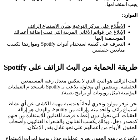
يجب استخدامها.
الموارد:
الاطِّلاع على مركز التوعية بشأن الاستماع الزائف
الإبلاغ عن قوائم الأغاني المريبة التي تمت إضافة أعمالك
الموسيقية إليها
التعرف على كيفية استخدام أدوات Spotify ومواردها لكسب
متابعين حقيقيين
طريقة الحماية من البث الزائف على Spotify
البث الزائف هو البث الذي لا يعكس معدل رغبة المستمعين
الحقيقية، ويتضمن أي محاولة تلاعب بـ Spotify باستخدام العمليات
المؤتمتة (مثل روبوتات أو برامج نصية).
نحن نوفر موارد ونجري أبحاثاً هندسية مهمة للكشف عن أي نشاط
استماع زائف والحد منه وإزالته من Spotify، والهدف هو إزالة
العقبات التي تحول دون إعطاء فرصة للفنانين للاستفادة من فنهم
كمصدر دخل، وبذلك يكسب الفنانون والشعراء الغنائيون وأصحاب
الحقوق الأرباح من أعمالهم على نحو عادل بقدر الإمكان.
وكجزء من هذه الجهود، نجري عمليات حذف يومية لمرات الاستماع