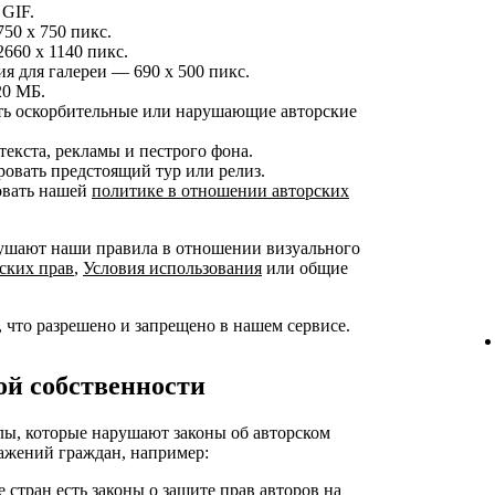
GIF.
50 x 750 пикс.
660 x 1140 пикс.
 для галереи — 690 x 500 пикс.
20 МБ.
ть оскорбительные или нарушающие авторские
екста, рекламы и пестрого фона.
овать предстоящий тур или релиз.
овать нашей
политике в отношении авторских
ушают наши правила в отношении визуального
ских прав
,
Условия использования
или общие
что разрешено и запрещено в нашем сервисе.
ой собственности
лы, которые нарушают законы об авторском
ражений граждан, например:
стран есть законы о защите прав авторов на