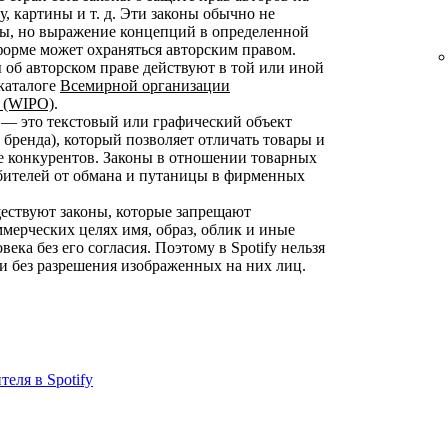
, картины и т. д. Эти законы обычно не
ты, но выражение концепций в определенной
форме может охраняться авторским правом.
 об авторском праве действуют в той или иной
 каталоге
Всемирной организации
 (WIPO)
.
— это текстовый или графический объект
 бренда), который позволяет отличать товары и
е конкурентов. Законы в отношении товарных
бителей от обмана и путаницы в фирменных
ствуют законы, которые запрещают
ммерческих целях имя, образ, облик и иные
ка без его согласия. Поэтому в Spotify нельзя
и без разрешения изображенных на них лиц.
еля в Spotify