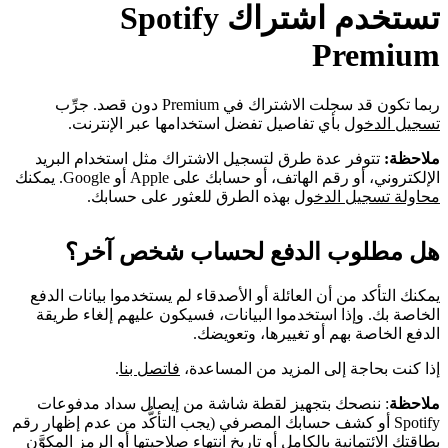
تستخدم اشتراك Spotify
Premium
ربما تكون قد سجلت الاشتراك في Premium دون قصد. جرِّب
تسجيل الدخول
بأي تفاصيل تفضل استخدامها عبر الإنترنت.
ملاحظة:
تتوفر عدة طرق لتسجيل الاشتراك مثل استخدام البريد
الإلكتروني، أو رقم الهاتف، أو حسابك على Apple أو Google. يمكنك
محاولة تسجيل الدخول
بهذه الطرق للعثور على حسابك.
هل مطلوب الدفع لحساب شخص آخر؟
يمكنك التأكد من أن العائلة أو الأصدقاء لم يستخدموا بيانات الدفع
الخاصة بك. وإذا استخدموا البيانات، فسيكون عليهم إلغاء طريقة
الدفع الخاصة بهم أو تغييرها، وتعويضك.
إذا كنت بحاجة إلى المزيد من المساعدة،
فاتصل بنا
.
ملاحظة
: ننصحك بتجهيز لقطة شاشة من إيصال سداد مدفوعات
Spotify أو كشف حسابك المصرفي (يجب التأكُّد من عدم إظهار رقم
بطاقتك الائتمانية بالكامل أو تاريخ انتهاء صلاحيتها أو الرمز المكوَّن