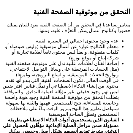
التحقق من موثوقية الصفحة الفنية
معايير تساعدنا في التحقق من أن الصفحة الفنية تعود لفنان يمتلك
حضوراً وكتالوج أعمال يمكن التعرُّف عليه، ومنها:
عدم وجود محتوى احتيالي في السيرة الفنية
معظم الكتالوج عبارة عن أعمال موسيقية (وليس ضوضاء أو
كلمات منطوقة، وأيضاً ليس محتوى تابعاً لعلامة تجارية أو
شركة إنتاج أو موقع توزيع)
إضافة الفنان لعلامات علنية تدل على موثوقية صفحته الفنية
(مثل الحسابات المرتبطة على وسائل التواصل الاجتماعي،
وتواريخ الحفلات الموسيقية، والسلع الترويجية، وغيرها)
في الوقت الحالي، تكون الصفحات الفنية، التي يبدو أنها تقدم
محتوى من إنشاء الذكاء الاصطناعي أو تمثِّل فنانين افتراضيين
ليس لهم وجود حقيقي، غير مؤهَّلة لعملية التدقيق أو الموافقة.
يتطلب التحقق من موثوقية الصفحة الفنية وجود هوية واضحة
وخاضعة للمساءلة، تتيح للمستمعين فهمها والثقة بها بسهولة.
سنواصل تطوير هذا النهج بمرور الوقت بناءً على ملاحظات
المستمعين وتطوُّر الساحة الموسيقية
الفنانون الذين يستخدمون أدوات الذكاء الاصطناعي بطريقة
مسؤولة ضمن مراحل العملية الإبداعية مؤهَّلون للحصول على
التوثيق، بشرط تقديم أنفسهم بشكل أصيل وحقيقي.
يمكنك