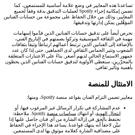
تساعدنا هذه المعايير في وضع علامة أساسية للمستمعين، كما
تضمن إمكانية إجراء Spotify لعمليات التدقيق بدقة وفقاً لجميع
المعايير، وذلك من خلال الحفاظ على مجموعة من حسابات الفنانين
المؤهَّلين يمكن إدارتها وتدقيقها.
نحرص أيضاً على تدقيق حسابات الفنانين الذين قدَّموا إسهامات
مهمة في الثقافة الموسيقية وتركوا بصمتهم في التاريخ الفني،
بالإضافة إلى الفنانين الذين ترتبط أعمالهم ارتباطاً وثيقاً بثقافات
الشعوب وتثير الحماس الثقافي لدى الجماهير، حتى إذا كان عدد
جمهور الاستماع الحالي لديهم أصغر. بناءً على الاعتبارات المتعلقة
بالمحرِّرين، سنعطي الأولوية لتدقيق حسابات الفنانين الذين يحظون
بأهمية وتأثير ثقافي.
الامتثال للمنصة
معايير تضمن التزام الفنان بقواعد منصة Spotify، ومنها:
عدم المشاركة في تكرار الرسائل غير المرغوب فيها، أو
انتحال الهوية
، أو انتهاك
سياسات منصة
Spotify. ملاحظة:
نحتفظ بالحق في إزالة الشارة من أي فنان حاصل عليها إذا
تبيَّن لاحقاً أنه ينتهك قواعدنا. يساعد هذا الإجراء في الحفاظ
على مصداقية الشارة كعلامة موثوق بها لدى المستمعين.