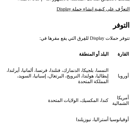
التعرُّف على كيفية إنشاء حملة Display
التوفر
تتوفر حملات Display للفِرق التي يقع مقرها في:
القارة
البلد أو المنطقة
النمسا، بلجيكا، الدنمارك، فنلندا، فرنسا، ألمانيا، أيرلندا،
أوروبا
إيطاليا، هولندا، النرويج، البرتغال، إسبانيا، السويد،
المملكة المتحدة
أمريكا
كندا، المكسيك، الولايات المتحدة
الشمالية
أوقيانوسيا
أستراليا، نيوزيلندا