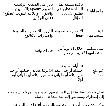
نافذة منبثقة بملء
بانر على الصفحة الرئيسية
الشاشة تظهر في
لتطبيق Spotify (الكمبيوتر
ما مزاياها؟
تطبيق Spotify
والجوَّال) وعلامة التبويب "تصفُّح"
للجوَّال
(على الجوَّال)
فيمَ
الإصدارات الجديدة
الترويج للإصدارات الجديدة
نستخدمها؟
فقط
وإصدارات الكتالوج
متى يمكنك
خلال 21 يوماً من
في أي وقت
استخدامهما؟
تاريخ الإصدار
10 أيام بعد بدء
كم تبلغ
حملتك أو حتى تنفد
14 يومًا بعد بدء حملتك أو حتى
مدتها؟
ميزانيتك، أيهما يأتي
تنفد ميزانيتك، أيهما يأتي أولاً
أولاً
تصل حملات Display إلى المستمعين الذين من المرجَّح أن ينجذبوا
إلى إصدارك ويستمعوا إليه بعد مشاهدة الحملة.
يمكنك تخصيص أهدافك المتعلقة بالجمهور أثناء إعداد الحملة.