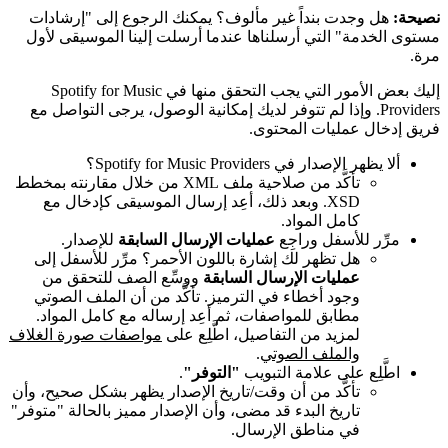
نصيحة:
هل وجدت بنداً غير مألوف؟ يمكنك الرجوع إلى "إرشادات
مستوى الخدمة" التي أرسلناها عندما أرسلت إلينا الموسيقى لأول
مرة.
إليك بعض الأمور التي يجب التحقق منها في Spotify for Music
Providers. وإذا لم تتوفر لديك إمكانية الوصول، يرجى التواصل مع
فريق إدخال عمليات المحتوى.
ألا يظهر الإصدار في Spotify for Music Providers؟
تأكَّد من صلاحية ملف XML من خلال مقارنته بمخطط
XSD. وبعد ذلك، أعِد إرسال الموسيقى كإدخال مع
كامل المواد.
مرِّر للأسفل وراجِع
عمليات الإرسال السابقة
للإصدار.
هل تظهر لك إشارة باللون الأحمر؟ مرِّر للأسفل إلى
عمليات الإرسال السابقة
ووسِّع الصف للتحقق من
وجود أخطاء في الترميز. تأكَّد من أن الملف الصوتي
مطابق للمواصفات، ثم أعِد إرساله مع كامل المواد.
لمزيد من التفاصيل، اطَّلِع على
مواصفات صورة الغلاف
والملف الصوتي
.
اطَّلِع على علامة التبويب
"التوفر"
.
تأكَّد من أن وقت/تاريخ الإصدار يظهر بشكل صحيح، وأن
تاريخ البدء قد مضى، وأن الإصدار مميز بالحالة "متوفر"
في مناطق الإرسال.