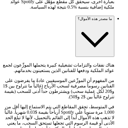
بعبارة أخرى، سيحقق كل مقطع مؤهَّل على Spotify عوائد
ملكية إضافية بنسبة %0.5 نتيجة لهذه السياسة.
ما مصدر هذه الأموال؟
هناك نفقات والتزامات تشغيلية كبيرة يتحملها الموزِّعون لجمع
عوائد الملكية ودفعها للفنانين الذين يستعينون بخدماتهم.
من المفهوم أن الموزِّعين الموسيقيين عادةً ما يفرضون على
الفنانين رسوماً مصرفية لسحب الأرباح (غالباً ما تتراوح بين $1
و$20 لكل عملية سحب) ويشترطون حداً أدنى للسحب (بقيمة
تتراوح غالباً بين $2 و$50).
في المتوسط، تحقق المقاطع التي يتم الاستماع إليها أقل من
1,000 مرة سنوياً على Spotify أرباحاً بقيمة $0.03 شهرياً. غالباً
لا تذهب هذه الأموال أبداً إلى القائم بالتحميل، لأنها لا تبلغ الحد
الأدنى أو قيمة الرسوم التي تجعلها تستحق السحب، ما يعني