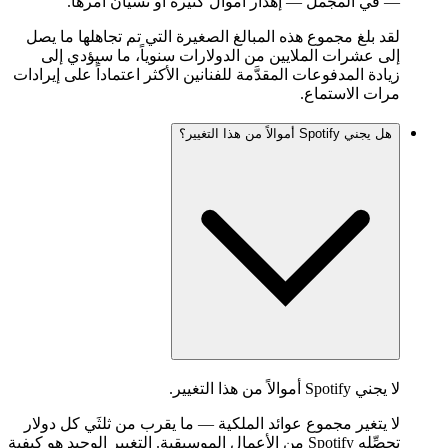
— في المجمل — إهدار أموال كثيرة أو نسيان أمرها.
لقد بلغ مجموع هذه المبالغ الصغيرة التي تم تجاهلها ما يصل
إلى عشرات الملايين من الدولارات سنوياً، ما سيؤدي إلى
زيادة المدفوعات المقدَّمة للفنانين الأكثر اعتماداً على إيرادات
مرات الاستماع.
هل يجني Spotify أموالاً من هذا التغيير؟
لا يجني Spotify أموالاً من هذا التغيير.
لا يتغير مجموع عوائد الملكية — ما يقرب من ثلثَي كل دولار
تحصِّله Spotify من الأعمال الموسيقية. التغيير الوحيد هو كيفية