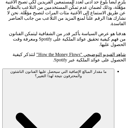
يلزم أيضاً بلوغ حد أدنى لعدد المستمعين الفريدين لكي تصبح الأغنية
مؤهَّلة، وذلك لضمان عدم تمكُّن المستخدمين من التلاعب بالنظام
عن طريق الاستماع إلى الأغنية مئات المرات لتصبح مؤهَّلة. نحن لا
نشارك هذا الرقم علناً لمنع المزيد من التلاعب من جانب العناصر
الفاسدة.
هدفنا هو عرض السياسة بأكبر قدر من الشفافية ليتمكن الفنانون
من فهم كيفية تحقيق عوائد الملكية على Spotify ومعرفة وقت
الحصول عليها.
شاهِد الفيديو التوضيحي "How the Money Flows"
لتتذكر كيفية
الحصول على عوائد الملكية عبر Spotify.
ما مقدار المبالغ الإضافية التي سيحصل عليها الفنانون الناشئون
والمحترفون نتيجة لهذا التغيير؟