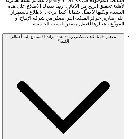
البيانات الموجودة في Spotify for Artists لتقديم نسبة تقديرية
لأهلية تحقيق الربح من الأغاني. ربما يفيدك الاطلاع على هذه
النسبة، ولكنها لا تمثِّل ضماناً أكيداً. يرجى الاطلاع باستمرار
على تقارير عوائد الملكية التي تصدُر من شركة الإنتاج أو
الموزِّع باعتبارها أفضل مصدر للنسب الحقيقية.
بصفتي فناناً، كيف يمكنني زيادة عدد مرات الاستماع إلى أعمالي
الفنية؟