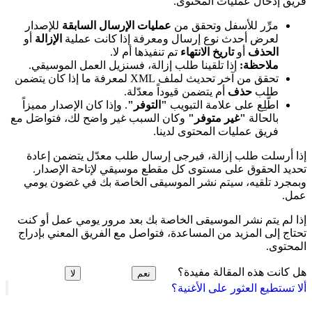
فريق إدخال عمليات المحتوى.
مرِّر للأسفل وتحقق من
عمليات الإرسال السابقة
للإصدار
لعرض أحدث نوع إرسال ومعرفة إذا كانت عملية
الإزالة
أو
الحذف
أو
تاريخ الانتهاء
تم تنفيذها أم لا.
ملاحظة:
إذا تلقينا طلب إزالة، فسنزيل العمل الموسيقي.
تحقق من آخر تحديث لملف XML لمعرفة ما إذا كان يتضمن
طلب
حذف
أم يتضمن قيوداً معدّلة.
اطَّلِع على علامة التبويب
"التوفر"
. وإذا كان الإصدار مميزاً
بالحالة
"غير متوفر"
وكان السبب غير واضح لك، فتواصَل مع
فريق عمليات المحتوى لدينا.
إذا أرسلت طلب إزالة، فيرجى إرسال طلب معدّل يتضمن إعادة
تحديد الحقوق على مستوى كل مقطع موسيقي لإتاحة الإصدار.
وبمجرد تلقيه، سيتم نشر الموسيقى الخاصة بك في غضون يومي
عمل.
إذا لم يتم نشر الموسيقى الخاصة بك بعد مرور يومي عمل أو كنت
تحتاج إلى المزيد من المساعدة، فتواصل مع الفريق المعني بإدراج
المحتوى.
هل كانت هذه المقالة مفيدة؟
نعم
لا
ألا تستطيع العثور على الأغنية؟