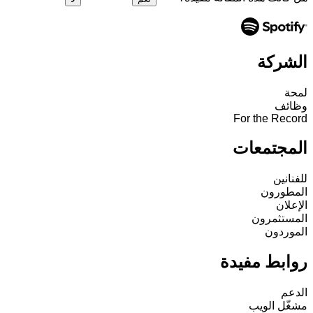
الشركة
لمحة
وظائف
For the Record
المجتمعات
للفنانين
المطورون
الإعلان
المستثمرون
الموردون
روابط مفيدة
الدعم
مشغّل الويب