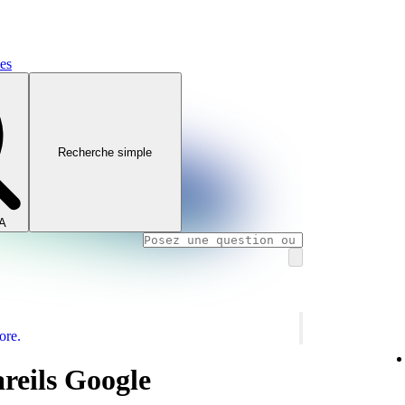
mes
Recherche simple
IA
ore.
areils Google