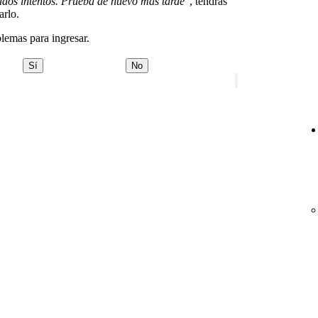
dos intentos. Prueba de nuevo más tarde"
, tendrás
arlo.
blemas para ingresar.
Sí
No