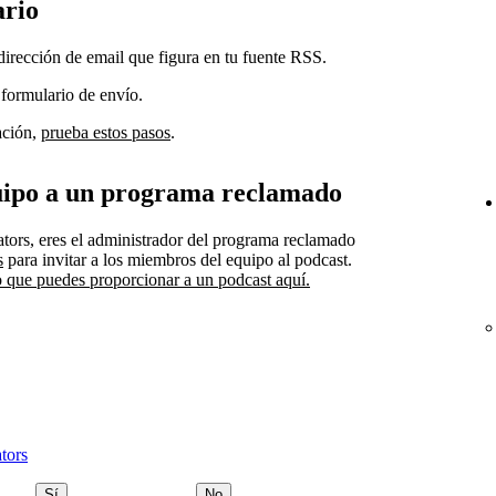
ario
dirección de email que figura en tu fuente RSS.
 formulario de envío.
ación,
prueba estos pasos
.
uipo a un programa reclamado
ators, eres el administrador del programa reclamado
s
para invitar a los miembros del equipo al podcast.
o que puedes proporcionar a un podcast aquí.
tors
Sí
No