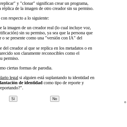
 "replicar" y "clonar" significan crear un programa,
 réplica de la imagen de otro creador sin su permiso.
con respecto a lo siguiente:
 la imagen de un creador real (lo cual incluye voz,
ntificación) sin su permiso, ya sea que la persona que
r o se presente como una "versión con IA" del
del creador al que se replica en los metadatos o en
 parecido son claramente reconocibles como el
su permiso.
omo ciertas formas de parodia.
lario legal
si alguien está suplantando tu identidad en
lantación de identidad
como tipo de reporte y
reportando?".
Sí
No