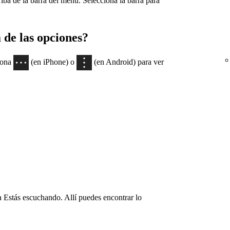
iba de la barra del menú. Selecciona la barra para
 de las opciones?
ciona
(en iPhone) o
(en Android) para ver
a Estás escuchando. Allí puedes encontrar lo