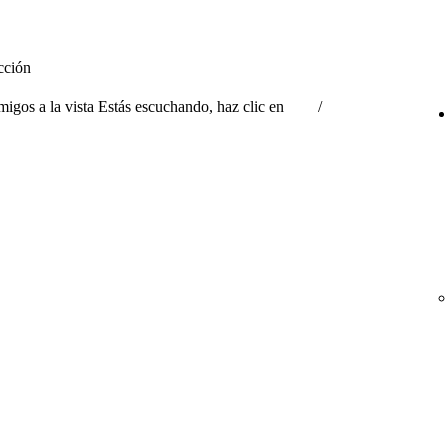
ucción
migos a la vista Estás escuchando, haz clic en
/