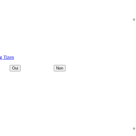
g Tizen
Oui
Non