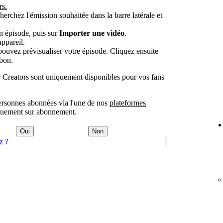
rs.
herchez l'émission souhaitée dans la barre latérale et
un épisode, puis sur
Importer une vidéo
.
appareil.
pouvez prévisualiser votre épisode. Cliquez ensuite
bon.
r Creators sont uniquement disponibles pour vos fans
ersonnes abonnées via l'une de nos
plateformes
niquement sur abonnement.
Oui
Non
z ?