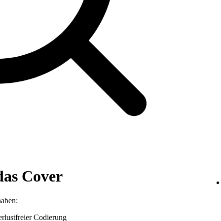
das Cover
haben:
lustfreier Codierung