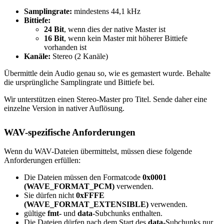
Samplingrate:
mindestens 44,1 kHz
Bittiefe:
24 Bit
, wenn dies der native Master ist
16 Bit
, wenn kein Master mit höherer Bittiefe
vorhanden ist
Kanäle:
Stereo (2 Kanäle)
Übermittle dein Audio genau so, wie es gemastert wurde. Behalte
die ursprüngliche Samplingrate und Bittiefe bei.
Wir unterstützen einen Stereo-Master pro Titel. Sende daher eine
einzelne Version in nativer Auflösung.
WAV-spezifische Anforderungen
Wenn du WAV-Dateien übermittelst, müssen diese folgende
Anforderungen erfüllen:
Die Dateien müssen den Formatcode
0x0001
(WAVE_FORMAT_PCM)
verwenden.
Sie dürfen nicht
0xFFFE
(WAVE_FORMAT_EXTENSIBLE)
verwenden.
gültige
fmt-
und
data
-Subchunks enthalten.
Die Dateien dürfen nach dem Start des
data
-Subchunks nur