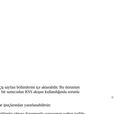
iş sayfası bölümlerini içe aktarabilir. Bu durumun
 bir sunucudan RSS akışını kullandığında sorunla
ipuçlarından yararlanabilirsin:
da bölümün olması durumunda sunucunun yoğun trafiğe