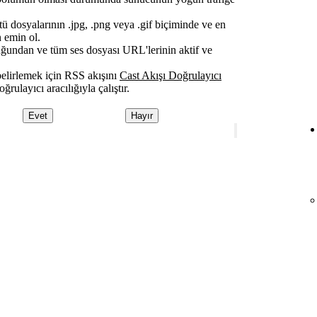
 dosyalarının .jpg, .png veya .gif biçiminde ve en
 emin ol.
ğundan ve tüm ses dosyası URL'lerinin aktif ve
belirlemek için RSS akışını
Cast Akışı Doğrulayıcı
oğrulayıcı aracılığıyla çalıştır.
Evet
Hayır