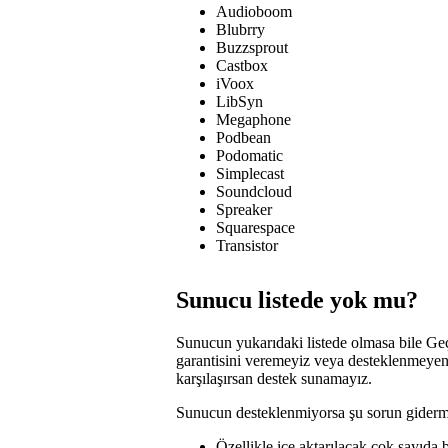
Audioboom
Blubrry
Buzzsprout
Castbox
iVoox
LibSyn
Megaphone
Podbean
Podomatic
Simplecast
Soundcloud
Spreaker
Squarespace
Transistor
Sunucu listede yok mu?
Sunucun yukarıdaki listede olmasa bile Geç
garantisini veremeyiz veya desteklenmeyen
karşılaşırsan destek sunamayız.
Sunucun desteklenmiyorsa şu sorun giderme 
Özellikle içe aktarılacak çok sayı