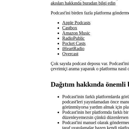
akışları hakkında buradan bilgi edin
Podcast'ini birden fazla platforma gönderm
Apple Podcasts
Castbox
Amazon Music
RadioPublic
Pocket Casts
iHeartRadio
Overcast
Çok sayıda podcast deposu var. Podcast'in
çevrimiçi arama yaparak o platforma nasıl d
Dağıtım hakkında önemli b
Podcast'inin farklı platformlarda gör
podcast'leri yayınlamadan önce manue
görünmüyorsa yardım almak için plat
Podcast'inin her platformda farklı bi
düzenleyemezsin çünkü düzenlersen b
Podcast'ini manuel olarak gönderm
taraf uygulamalar bazen kendi platfor