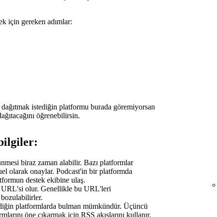
ek için gereken adımlar:
i dağıtmak istediğin platformu burada göremiyorsan
ağıtacağını öğrenebilirsin.
ilgiler:
ünmesi biraz zaman alabilir. Bazı platformlar
l olarak onaylar. Podcast'in bir platformda
formun destek ekibine ulaş.
r URL'si olur. Genellikle bu URL'leri
ozulabilirler.
ediğin platformlarda bulman mümkündür. Üçüncü
mlarını öne çıkarmak için RSS akışlarını kullanır.