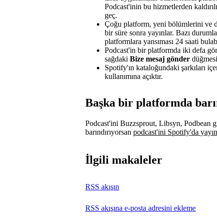
Podcast'inin bu hizmetlerden kaldırıl
geç.
Çoğu platform, yeni bölümlerini ve di
bir süre sonra yayınlar. Bazı durumla
platformlara yansıması 24 saati bulabi
Podcast'in bir platformda iki defa gö
sağdaki
Bize mesaj gönder
düğmesin
Spotify'ın kataloğundaki şarkıları iç
kullanımına açıktır.
Başka bir platformda barı
Podcast'ini Buzzsprout, Libsyn, Podbean gi
barındırıyorsan
podcast'ini Spotify'da yayın
İlgili makaleler
RSS akışın
RSS akışına e-posta adresini ekleme