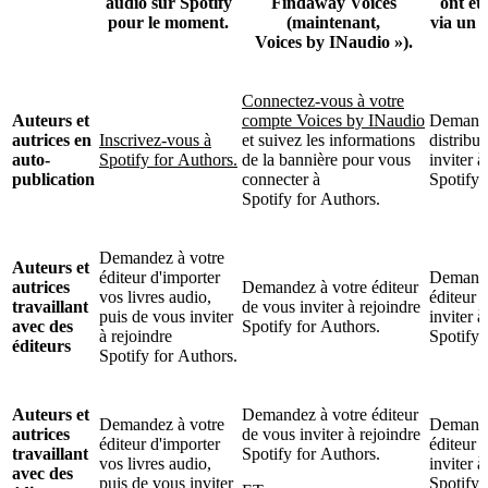
audio sur Spotify
Findaway Voices
ont ét
pour le moment.
(maintenant,
via un a
Voices by INaudio »).
Connectez-vous à votre
Auteurs et
compte Voices by INaudio
Demande
autrices en
Inscrivez-vous à
et suivez les informations
distribu
auto-
Spotify for Authors.
de la bannière pour vous
inviter à
publication
connecter à
Spotify 
Spotify for Authors.
Demandez à votre
Auteurs et
éditeur d'importer
Demande
autrices
Demandez à votre éditeur
vos livres audio,
éditeur 
travaillant
de vous inviter à rejoindre
puis de vous inviter
inviter à
avec des
Spotify for Authors.
à rejoindre
Spotify 
éditeurs
Spotify for Authors.
Auteurs et
Demandez à votre éditeur
Demandez à votre
Demande
autrices
de vous inviter à rejoindre
éditeur d'importer
éditeur 
travaillant
Spotify for Authors.
vos livres audio,
inviter à
avec des
puis de vous inviter
Spotify 