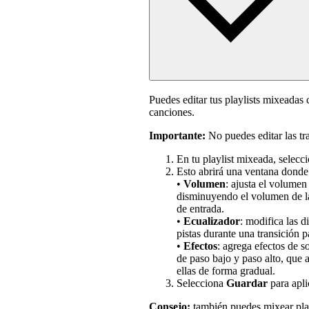
Puedes editar tus playlists mixeadas 
canciones.
Importante:
No puedes editar las tra
En tu playlist mixeada, seleccio
Esto abrirá una ventana donde 
•
Volumen
: ajusta el volumen 
disminuyendo el volumen de la
de entrada.
•
Ecualizador
: modifica las d
pistas durante una transición p
•
Efectos
: agrega efectos de s
de paso bajo y paso alto, que 
ellas de forma gradual.
Selecciona
Guardar
para apli
Consejo:
también puedes mixear
pla