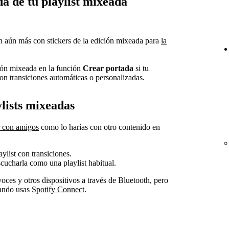
da de tu playlist mixeada
n aún más con stickers de la edición mixeada para
la
ción mixeada en la función
Crear portada
si tu
con transiciones automáticas o personalizadas.
lists mixeadas
r con amigos
como lo harías con otro contenido en
list con transiciones.
scucharla como una playlist habitual.
oces y otros dispositivos a través de Bluetooth, pero
uando usas
Spotify Connect
.