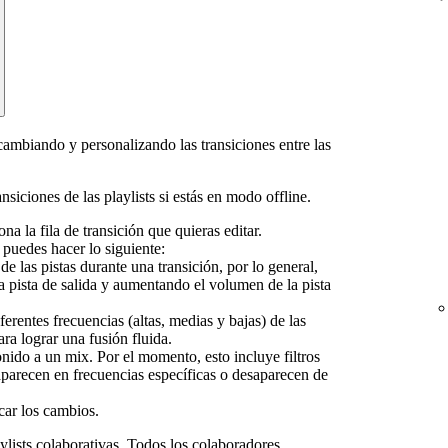
cambiando y personalizando las transiciones entre las
nsiciones de las playlists si estás en modo offline.
na la fila de transición que quieras editar.
puedes hacer lo siguiente:
de las pistas durante una transición, por lo general,
 pista de salida y aumentando el volumen de la pista
iferentes frecuencias (altas, medias y bajas) de las
ara lograr una fusión fluida.
onido a un mix. Por el momento, esto incluye filtros
aparecen en frecuencias específicas o desaparecen de
car los cambios.
ylists colaborativas
. Todos los colaboradores