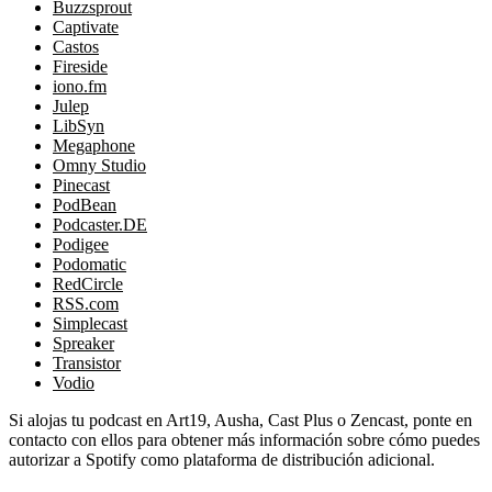
Buzzsprout
Captivate
Castos
Fireside
iono.fm
Julep
LibSyn
Megaphone
Omny Studio
Pinecast
PodBean
Podcaster.DE
Podigee
Podomatic
RedCircle
RSS.com
Simplecast
Spreaker
Transistor
Vodio
Si alojas tu podcast en Art19, Ausha, Cast Plus o Zencast, ponte en
contacto con ellos para obtener más información sobre cómo puedes
autorizar a Spotify como plataforma de distribución adicional.