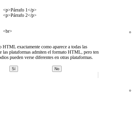
<p>Párrafo 1</p>
<p>Párrafo 2</p>
<br>
to HTML exactamente como aparece a todas las
e las plataformas admiten el formato HTML, pero ten
odios pueden verse diferentes en otras plataformas.
Sí
No