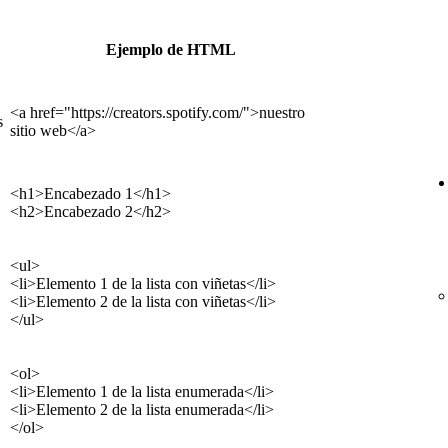
Ejemplo de HTML
<a href="https://creators.spotify.com/">nuestro
s
sitio web</a>
<h1>Encabezado 1</h1>
<h2>Encabezado 2</h2>
<ul>
<li>Elemento 1 de la lista con viñetas</li>
<li>Elemento 2 de la lista con viñetas</li>
</ul>
<ol>
<li>Elemento 1 de la lista enumerada</li>
<li>Elemento 2 de la lista enumerada</li>
</ol>