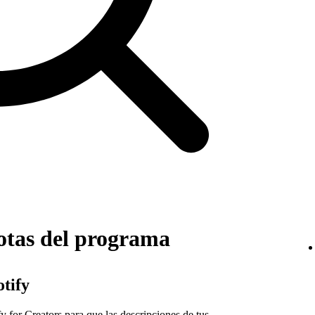
otas del programa
tify
fy for Creators para que las descripciones de tus