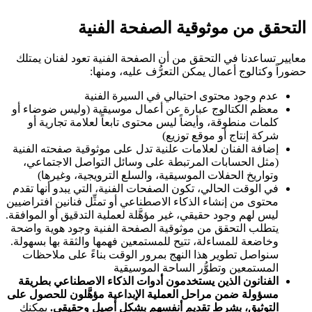
التحقق من موثوقية الصفحة الفنية
معايير تساعدنا في التحقق من أن الصفحة الفنية تعود لفنان يمتلك
حضوراً وكتالوج أعمال يمكن التعرُّف عليه، ومنها:
عدم وجود محتوى احتيالي في السيرة الفنية
معظم الكتالوج عبارة عن أعمال موسيقية (وليس ضوضاء أو
كلمات منطوقة، وأيضاً ليس محتوى تابعاً لعلامة تجارية أو
شركة إنتاج أو موقع توزيع)
إضافة الفنان لعلامات علنية تدل على موثوقية صفحته الفنية
(مثل الحسابات المرتبطة على وسائل التواصل الاجتماعي،
وتواريخ الحفلات الموسيقية، والسلع الترويجية، وغيرها)
في الوقت الحالي، تكون الصفحات الفنية، التي يبدو أنها تقدم
محتوى من إنشاء الذكاء الاصطناعي أو تمثِّل فنانين افتراضيين
ليس لهم وجود حقيقي، غير مؤهَّلة لعملية التدقيق أو الموافقة.
يتطلب التحقق من موثوقية الصفحة الفنية وجود هوية واضحة
وخاضعة للمساءلة، تتيح للمستمعين فهمها والثقة بها بسهولة.
سنواصل تطوير هذا النهج بمرور الوقت بناءً على ملاحظات
المستمعين وتطوُّر الساحة الموسيقية
الفنانون الذين يستخدمون أدوات الذكاء الاصطناعي بطريقة
مسؤولة ضمن مراحل العملية الإبداعية مؤهَّلون للحصول على
التوثيق، بشرط تقديم أنفسهم بشكل أصيل وحقيقي.
يمكنك