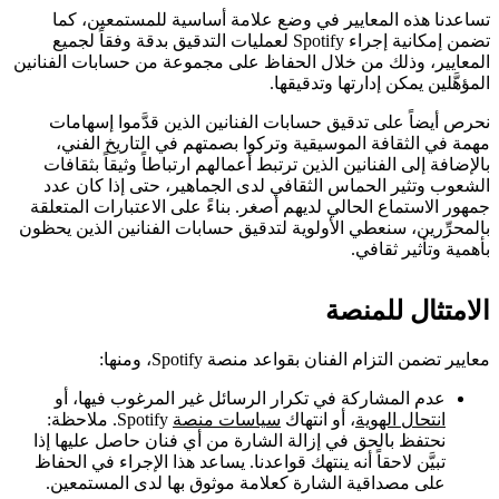
تساعدنا هذه المعايير في وضع علامة أساسية للمستمعين، كما
تضمن إمكانية إجراء Spotify لعمليات التدقيق بدقة وفقاً لجميع
المعايير، وذلك من خلال الحفاظ على مجموعة من حسابات الفنانين
المؤهَّلين يمكن إدارتها وتدقيقها.
نحرص أيضاً على تدقيق حسابات الفنانين الذين قدَّموا إسهامات
مهمة في الثقافة الموسيقية وتركوا بصمتهم في التاريخ الفني،
بالإضافة إلى الفنانين الذين ترتبط أعمالهم ارتباطاً وثيقاً بثقافات
الشعوب وتثير الحماس الثقافي لدى الجماهير، حتى إذا كان عدد
جمهور الاستماع الحالي لديهم أصغر. بناءً على الاعتبارات المتعلقة
بالمحرِّرين، سنعطي الأولوية لتدقيق حسابات الفنانين الذين يحظون
بأهمية وتأثير ثقافي.
الامتثال للمنصة
معايير تضمن التزام الفنان بقواعد منصة Spotify، ومنها:
عدم المشاركة في تكرار الرسائل غير المرغوب فيها، أو
انتحال الهوية
، أو انتهاك
سياسات منصة
Spotify. ملاحظة:
نحتفظ بالحق في إزالة الشارة من أي فنان حاصل عليها إذا
تبيَّن لاحقاً أنه ينتهك قواعدنا. يساعد هذا الإجراء في الحفاظ
على مصداقية الشارة كعلامة موثوق بها لدى المستمعين.