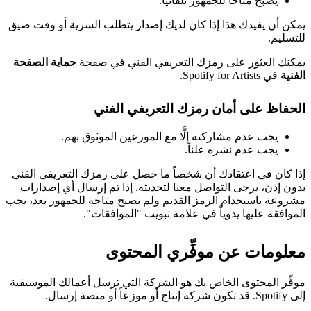
يصبح متاحاً للجمهور تلقائياً.
يمكن أن يفيدك هذا إذا كان لديك إصدار يتطلب السرية أو وقت ضيق
للتسليم.
يمكنك العثور على رمزك التعريفي الفني في صفحة
حماية الصفحة
الفنية
في Spotify for Artists.
الحفاظ على أمان رمزك التعريفي الفني
يجب عدم مشاركته إلَّا مع الموزعين الموثوق بهم.
يجب عدم نشره علناً.
إذا كان في اعتقادك أن شخصاً ما حصل على رمزك التعريفي الفني
بدون إذن،
يرجى التواصل معنا
لتحديثه. إذا تم إرسال أي إصدارات
مشروعة باستخدام الرمز القديم ولم تصبح متاحة للجمهور بعد، يجب
الموافقة عليها يدوياً في علامة تبويب "الموافقات".
معلومات عن موفِّري المحتوى
موفِّر المحتوى الخاص بك هو الشركة التي ترسل أعمالك الموسيقية
إلى Spotify. قد تكون شركة إنتاج أو موزعاً أو منصة إرسال.