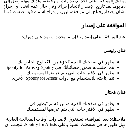
يمكنك الموافقة على أحد الإصدارات أو رفضه، ولديك مهلة تصل إلى
28 يوماً بعد تاريخ الإصدار لاتخاذ إجراء. وفي حال عدم اتخاذ أي إجراء
بشأن إصدار يحتاج إلى موافقة، لن يتم إدراج اسمك فيه بصفتك فناناً.
الموافقة على إصدار
عند الموافقة على إصدار، فإن ما يحدث يعتمد على دورك:
فنان رئيسي
يظهر في صفحتك الفنية كجزء من الكتالوج الخاص بك.
يتم احتسابه ضمن إحصائياتك في Spotify وSpotify for Artists.
يظهر في الاقتراحات التي يتم عرضها لمستمعيك.
تتم إتاحته للاستخدام مع أدوات Spotify for Artists الأخرى.
فنان مُختار
يظهر في صفحتك الفنية ضمن قسم "يظهر في".
يظهر في الاقتراحات التي يتم عرضها لمستمعيك.
ملاحظة:
بعد الموافقة، تستغرق الإصدارات أوقات المعالجة العادية
قبل ظهورها في صفحتك الفنية وعلى Spotify for Artists. لتجنب أي