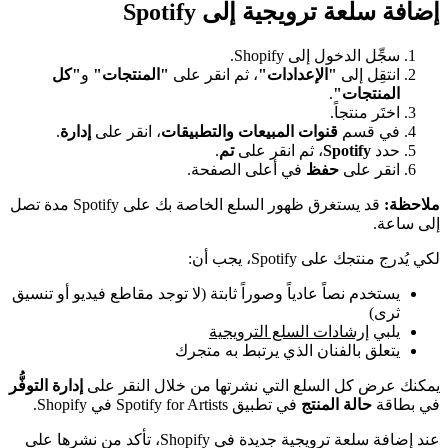
إضافة سلعة ترويجية إلى Spotify
سجِّل الدخول إلى Shopify.
انتقِل إلى
"الإعدادات"
، ثم انقر على
"المنتجات"
و
"كل
المنتجات"
.
اختَر منتجاً.
في قسم
قنوات المبيعات والتطبيقات
، انقر على
إدارة
.
حدد
Spotify
، ثم انقر على
تم
.
انقر على
حفظ
في أعلى الصفحة.
ملاحظة:
قد يستغرق ظهور السلع الخاصة بك على Spotify مدة تصل
إلى ساعة.
لكي يُدرج منتجك على Spotify، يجب أن:
يستخدم نصاً عادياً وصوراً ثابتة (لا توجد مقاطع فيديو أو تنسيق
ثرى)
يلبي
إرشادات السلع الترويجية
يتعلق بالفنان الذي يرتبط به متجرك
يمكنك عرض كل السلع التي نشرتها من خلال النقر على
إدارة التوفُّر
في بطاقة
حالة المنتج
في تطبيق Spotify for Artists في Shopify.
عند إضافة سلعة ترويجية جديدة في Shopify، تأكد من نشرها على